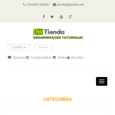
+34 669126284
jorvidu@gmail.com
Español
Euro
Deseos
Comparador
Cesta
Acceso
Toggle
navigati
CATEGORÍAS