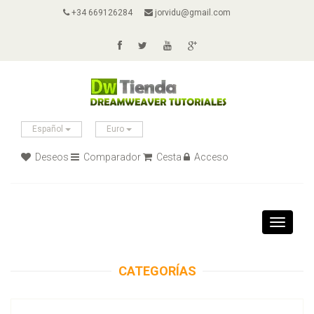
+34 669126284
jorvidu@gmail.com
Español
Euro
Deseos
Comparador
Cesta
Acceso
Toggle
navigati
CATEGORÍAS